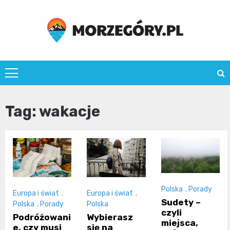
Skip
to
content
morzegory.pl
Tag:
wakacje
Polska
,
Porady
Europa i świat
,
Europa i świat
,
Sudety –
Polska
,
Porady
Polska
czyli
Podróżowani
Wybierasz
miejsca,
e, czy musi
się na