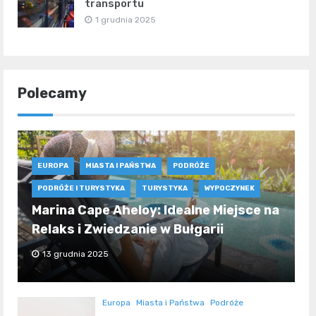
transportu
1 grudnia 2025
Polecamy
EUROPA
MIASTA I PAŃSTWA
PODRÓŻE
PODRÓŻE I TURYSTYKA
TURYSTYKA
WYPOCZYNEK
Marina Cape Aheloy: Idealne Miejsce na
Relaks i Zwiedzanie w Bułgarii
13 grudnia 2025
Europa
Miasta i Państwa
Podróże