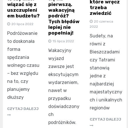
które wręcz
wiązać się z
pierwszą,
trzeba
uszczupleni
wakacyjną
zwiedzić
em budżetu?
podróż?
Tych błędów
20 czerwca
20 lipca 2022
lepiej nie
2022
popełniaj!
Podróżowanie
Sudety, na
to doskonała
15 lipca 2022
równi z
forma
Wakacyjny
Bieszczadami
spędzania
wyjazd
czy Tatrami
wolnego czasu
zawsze jest
stanowią
– bez względu
ekscytującym
jedne z
na to, czy
wydarzeniem,
najbardziej
planujemy
nawet w
majestatyczny
dłuższy
przypadku
ch i unikalnych
doświadczony
regionów
CZYTAJ DALEJJ
ch
CZYTAJ DALEJJ
podróżników.