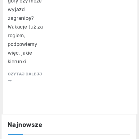
góry czy może
wyjazd
zagranicę?
Wakacje tuż za
rogiem,
podpowiemy
więc, jakie
kierunki
CZYTAJ DALEJJ
Najnowsze