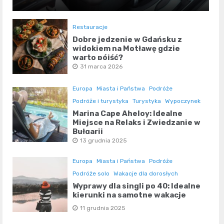
Restauracje
Dobre jedzenie w Gdańsku z
widokiem na Motławę gdzie
warto pójść?
31 marca 2026
Europa
Miasta i Państwa
Podróże
Podróże i turystyka
Turystyka
Wypoczynek
Marina Cape Aheloy: Idealne
Miejsce na Relaks i Zwiedzanie w
Bułgarii
13 grudnia 2025
Europa
Miasta i Państwa
Podróże
Podróże solo
Wakacje dla dorosłych
Wyprawy dla singli po 40: Idealne
kierunki na samotne wakacje
11 grudnia 2025