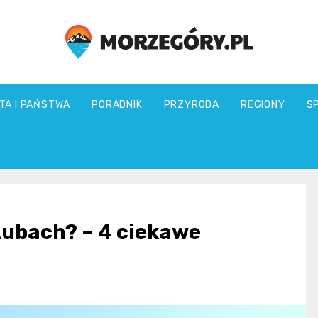
morzegory.pl
TA I PAŃSTWA
PORADNIK
PRZYRODA
REGIONY
S
zubach? – 4 ciekawe