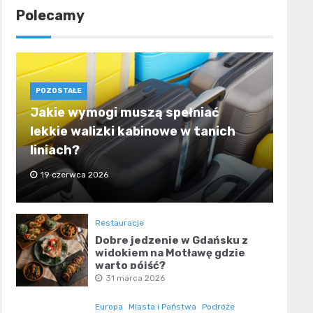
Polecamy
POZOSTAŁE
Jakie wymogi muszą spełniać
lekkie walizki kabinowe w tanich
liniach?
19 czerwca 2026
Restauracje
Dobre jedzenie w Gdańsku z
widokiem na Motławę gdzie
warto pójść?
31 marca 2026
Europa
Miasta i Państwa
Podróże