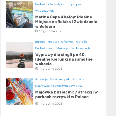
Podróże i turystyka
Turystyka
Wypoczynek
Marina Cape Aheloy: Idealne
Miejsce na Relaks i Zwiedzanie
w Bułgarii
13 grudnia 2025
Europa
Miasta i Państwa
Podróże
Podróże solo
Wakacje dla dorosłych
Wyprawy dla singli po 40:
Idealne kierunki na samotne
wakacje
11 grudnia 2025
Atrakcje
Parki rozrywki
Rodzina
Rozrywka na świeżym powietrzu
Majówka z dziećmi: 7 atrakcji w
parkach rozrywki w Polsce
11 grudnia 2025