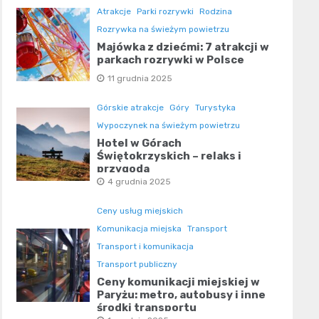
Atrakcje
Parki rozrywki
Rodzina
Rozrywka na świeżym powietrzu
Majówka z dziećmi: 7 atrakcji w
parkach rozrywki w Polsce
11 grudnia 2025
Górskie atrakcje
Góry
Turystyka
Wypoczynek na świeżym powietrzu
Hotel w Górach
Świętokrzyskich – relaks i
przygoda
4 grudnia 2025
Ceny usług miejskich
Komunikacja miejska
Transport
Transport i komunikacja
Transport publiczny
Ceny komunikacji miejskiej w
Paryżu: metro, autobusy i inne
środki transportu