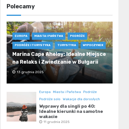
Polecamy
EUROPA
MIASTA I PAŃSTWA
PODRÓŻE
PODRÓŻE I TURYSTYKA
TURYSTYKA
WYPOCZYNEK
Marina Cape Aheloy: Idealne Miejsce
na Relaks i Zwiedzanie w Bułgarii
13 grudnia 2025
Europa
Miasta i Państwa
Podróże
Podróże solo
Wakacje dla dorosłych
Wyprawy dla singli po 40:
Idealne kierunki na samotne
wakacje
11 grudnia 2025