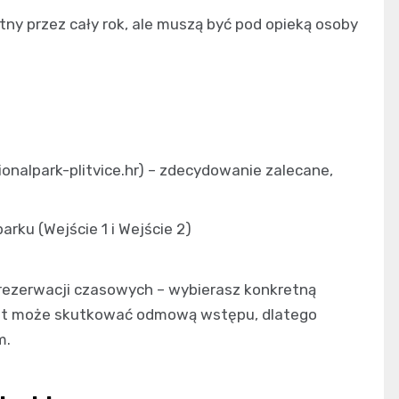
tny przez cały rok, ale muszą być pod opieką osoby
tionalpark-plitvice.hr) – zdecydowanie zalecane,
rku (Wejście 1 i Wejście 2)
ezerwacji czasowych – wybierasz konkretną
inut może skutkować odmową wstępu, dlatego
m.