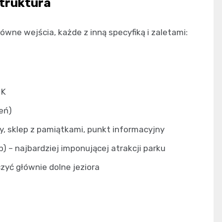
struktura
ówne wejścia, każde z inną specyfiką i zaletami:
 K
eń)
ty, sklep z pamiątkami, punkt informacyjny
p) – najbardziej imponującej atrakcji parku
zyć głównie dolne jeziora