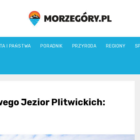
morzegory.pl
TA I PAŃSTWA
PORADNIK
PRZYRODA
REGIONY
S
go Jezior Plitwickich: